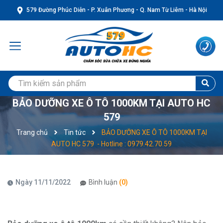
579 Đường Phúc Diễn - P. Xuân Phương - Q. Nam Từ Liêm - Hà Nội
BẢO DƯỠNG XE Ô TÔ 1000KM TẠI AUTO HC
579
Trang chủ
Tin tức
BẢO DƯỠNG XE Ô TÔ 1000KM TẠI
AUTO HC 579 - Hotline : 0979.42.70.59
Ngày 11/11/2022
Bình luận
(0)