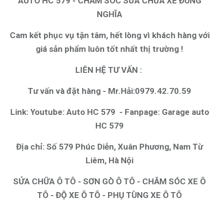
AUTO HC 579 - CHĂM SÓC SỬA CHỮA XE ĐÚNG
NGHĨA
Cam kết phục vụ tận tâm, hết lòng vì khách hàng với
giá sản phẩm luôn tốt nhất thị trường !
LIÊN HỆ TƯ VẤN :
Tư vấn và đặt hàng - Mr.Hải:0979.42.70.59
Link: Youtube:
Auto HC 579
- Fanpage:
Garage auto
HC 579
Địa chỉ: Số 579 Phúc Diễn, Xuân Phương, Nam Từ
Liêm, Hà Nội
SỬA CHỮA Ô TÔ
-
SƠN GÒ Ô TÔ
-
CHĂM SÓC XE Ô
TÔ
-
ĐỘ XE Ô TÔ
-
PHỤ TÙNG XE Ô TÔ