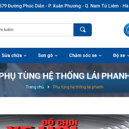
579 Đường Phúc Diễn - P. Xuân Phương - Q. Nam Từ Liêm - Hà
Sửa chữa
Sơn gò
Chăm sóc xe
Độ xe
PHỤ TÙNG HỆ THỐNG LÁI PHAN
Trang chủ
Phụ tùng hệ thống lái phanh