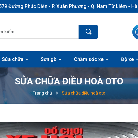
579 Đường Phúc Diễn - P. Xuân Phương - Q. Nam Từ Liêm - Hà
Sửa chữa
Sơn gò
Chăm sóc xe
Độ xe
SỬA CHỮA ĐIỀU HOÀ OTO
Trang chủ
Sửa chữa điều hoà oto