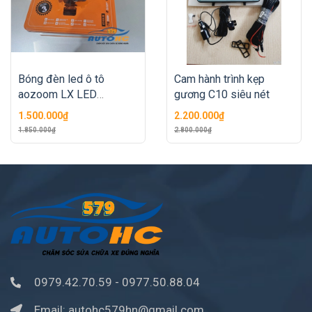
Bóng đèn led ô tô
Cam hành trình kẹp
aozoom LX LED
gương C10 siêu nét
HEADLIGHT - Bảo hành
1.500.000₫
2.200.000₫
3 năm
1.850.000₫
2.800.000₫
0979.42.70.59
-
0977.50.88.04
Email:
autohc579hn@gmail.com