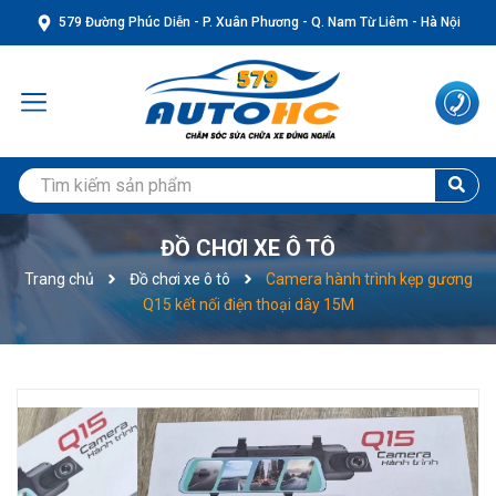
579 Đường Phúc Diễn - P. Xuân Phương - Q. Nam Từ Liêm - Hà Nội
ĐỒ CHƠI XE Ô TÔ
Trang chủ
Đồ chơi xe ô tô
Camera hành trình kẹp gương
Q15 kết nối điện thoại dây 15M