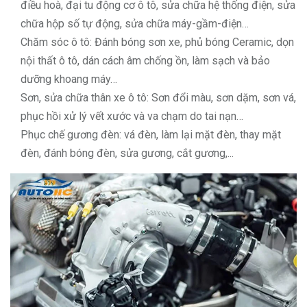
điều hoà, đại tu động cơ ô tô, sửa chữa hệ thống điện, sửa
chữa hộp số tự động, sửa chữa máy-gầm-điện…
Chăm sóc ô tô: Đánh bóng sơn xe, phủ bóng Ceramic, dọn
nội thất ô tô, dán cách âm chống ồn, làm sạch và bảo
dưỡng khoang máy…
Sơn, sửa chữa thân xe ô tô: Sơn đổi màu, sơn dặm, sơn vá,
phục hồi xử lý vết xước và va chạm do tai nạn…
Phục chế gương đèn: vá đèn, làm lại mặt đèn, thay mặt
đèn, đánh bóng đèn, sửa gương, cắt gương,...