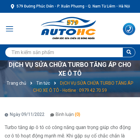
579 Đường Phúc Diễn - P. Xuân Phương - Q. Nam Từ Liêm - Hà Nội
DỊCH VỤ SỬA CHỮA TURBO TĂNG ÁP CHO
XE Ô TÔ
Trang chủ
Tin tức
DỊCH VỤ SỬA CHỮA TURBO TĂNG ÁP
CHO XE Ô TÔ - Hotline : 0979.42.70.59
Ngày 09/11/2022
Bình luận
(0)
Turbo tăng áp ô tô có công năng quan trọng giúp cho động
cơ ô tô hoạt động mạnh mẽ. Khi gặp sự cố chắc chắn là