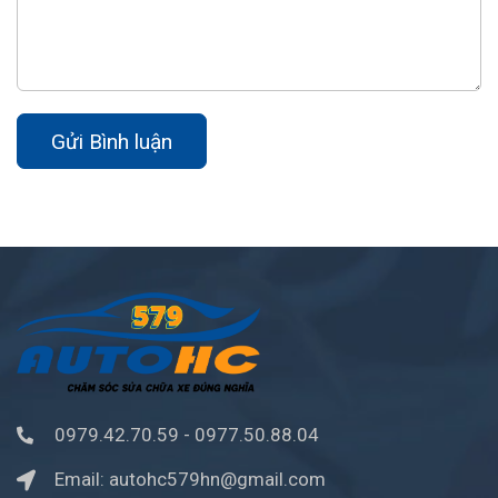
Gửi Bình luận
0979.42.70.59
-
0977.50.88.04
Email:
autohc579hn@gmail.com