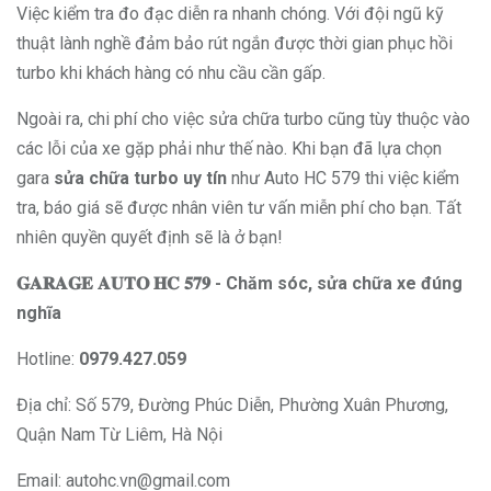
Việc kiểm tra đo đạc diễn ra nhanh chóng. Với đội ngũ kỹ
thuật lành nghề đảm bảo rút ngắn được thời gian phục hồi
turbo khi khách hàng có nhu cầu cần gấp.
Ngoài ra, chi phí cho việc sửa chữa turbo cũng tùy thuộc vào
các lỗi của xe gặp phải như thế nào. Khi bạn đã lựa chọn
gara
sửa chữa turbo uy tín
như Auto HC 579 thi việc kiểm
tra, báo giá sẽ được nhân viên tư vấn miễn phí cho bạn. Tất
nhiên quyền quyết định sẽ là ở bạn!
𝐆𝐀𝐑𝐀𝐆𝐄 𝐀𝐔𝐓𝐎 𝐇𝐂 𝟓𝟕𝟗 - Chăm sóc, sửa chữa xe đúng
nghĩa
Hotline:
0979.427.059
Địa chỉ: Số 579, Đường Phúc Diễn, Phường Xuân Phương,
Quận Nam Từ Liêm, Hà Nội
Email:
autohc.vn@gmail.com