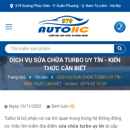
579 Đường Phúc Diễn - P. Xuân Phương - Q. Nam Từ Liêm - Hà Nội
DỊCH VỤ SỬA CHỮA TURBO UY TÍN - KIẾN
THỨC CẦN BIẾT
Trang chủ
Tin tức
DỊCH VỤ SỬA CHỮA TURBO UY TÍN -
KIẾN THỨC CẦN BIẾT - Hotline : 0979.42.70.59
Ngày 10/11/2022
Bình luận
(0)
Turbo là bộ phận có vai trò quan trọng trong hệ thống động
cơ. Việc tìm kiếm địa điểm
sửa chữa turbo uy tín
là cấp