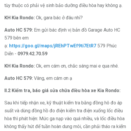
tùy thuộc có phải vệ sinh bảo dưỡng điều hòa hay không ạ.
KH Kia Rondo:
Ok, gara bác ở đâu nhỉ?
Auto HC 579:
Em gửi bác định vị bản đồ Garage Auto HC
579 bên em
ạ:
https://goo.gl/maps/jREhPTwEf9ti7EtR7
579 Phúc
Diễn -
0979.42.70.59
KH Kia Rondo:
Ok, em cám ơn, chắc sáng mai e qua nhé.
Auto HC 579:
Vâng, em cám ơn ạ
II.2 Kiểm tra, báo giá sửa chữa điều hòa xe Kia Rondo:
Sau khi tiếp nhận xe, kỹ thuật kiểm tra bằng đồng hô đo áp
suất và dùng đồng hồ đo điện kiểm tra điện xuống lốc điều
hòa thì phát hiện: Mức ga nạp vào quá nhiều, và lốc điều hòa
không thấy hút để tuần hoàn dung môi, cần phải tháo ra kiểm