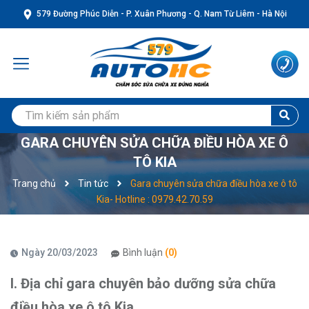
579 Đường Phúc Diễn - P. Xuân Phương - Q. Nam Từ Liêm - Hà Nội
GARA CHUYÊN SỬA CHỮA ĐIỀU HÒA XE Ô
TÔ KIA
Trang chủ
Tin tức
Gara chuyên sửa chữa điều hòa xe ô tô
Kia- Hotline : 0979.42.70.59
Ngày 20/03/2023
Bình luận
(0)
I. Địa chỉ gara chuyên bảo dưỡng sửa chữa
điều hòa xe ô tô Kia