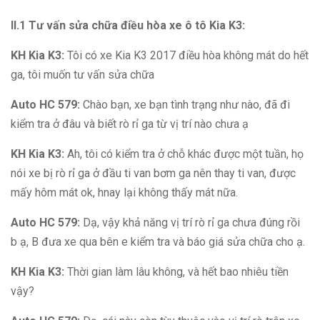
II.1 Tư vấn sửa chữa điều hòa xe ô tô Kia K3:
KH Kia K3:
Tôi có xe Kia K3 2017 điều hòa không mát do hết
ga, tôi muốn tư vấn sửa chữa
Auto HC 579:
Chào bạn, xe bạn tình trạng như nào, đã đi
kiểm tra ở đâu và biết rò rỉ ga từ vị trí nào chưa ạ
KH Kia K3:
Ah, tôi có kiểm tra ở chỗ khác được một tuần, họ
nói xe bị rò rỉ ga ở đầu ti van bơm ga nên thay ti van, được
mấy hôm mát ok, hnay lại không thấy mát nữa.
Auto HC 579:
Dạ, vậy khả năng vị trí rò rỉ ga chưa đúng rồi
b ạ, B đưa xe qua bên e kiểm tra và báo giá sửa chữa cho ạ.
KH Kia K3:
Thời gian làm lâu không, và hết bao nhiêu tiền
vậy?