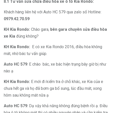
II.1 Tư vấn sửa chữa điều hòa xe ô tô Kia Rondo:
Khách hàng liên hệ với Auto HC 579 qua zalo số Hotline:
0979.42.70.59
KH Kia Rondo:
Chào gara,
bên gara chuyên sửa điều hòa
xe Kia
đúng không?
KH Kia Rondo:
E có xe Kia Rondo 2016, điều hòa không
mát, nhờ bác tư vấn giúp.
Auto HC 579
: E chào bác, xe bác hiện trạng bây giờ bị như
nào ạ
KH Kia Rondo:
E mới đi kiểm tra ở chỗ khác, xe Kia của e
chưa hết ga và họ đã bơm ga bổ sung, lúc đầu mát, xong
hôm sau không mát nữa ạ
Auto HC 579
: Dạ vậy khả năng không đúng bệnh rồi ạ. Điều
hòa ô tô không mát thì có nhiều nguyên nhân và cần kiểm tra