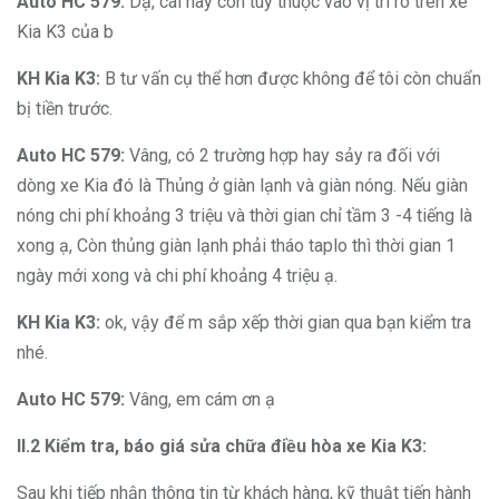
Auto HC 579:
Dạ, cái này còn tùy thuộc vào vị trí rò trên xe
Kia K3 của b
KH Kia K3:
B tư vấn cụ thể hơn được không để tôi còn chuẩn
bị tiền trước.
Auto HC 579:
Vâng, có 2 trường hợp hay sảy ra đối với
dòng xe Kia đó là Thủng ở giàn lạnh và giàn nóng. Nếu giàn
nóng chi phí khoảng 3 triệu và thời gian chỉ tầm 3 -4 tiếng là
xong ạ, Còn thủng giàn lạnh phải tháo taplo thì thời gian 1
ngày mới xong và chi phí khoảng 4 triệu ạ.
KH Kia K3:
ok, vậy để m sắp xếp thời gian qua bạn kiểm tra
nhé.
Auto HC 579:
Vâng, em cám ơn ạ
II.2 Kiểm tra, báo giá sửa chữa điều hòa xe Kia K3:
Sau khi tiếp nhận thông tin từ khách hàng, kỹ thuật tiến hành