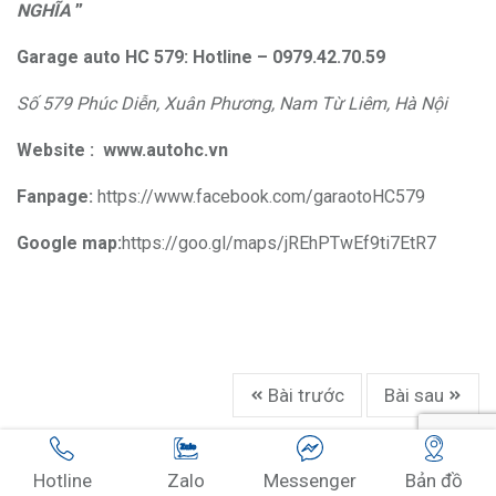
NGHĨA
”
Garage auto HC 579: Hotline – 0979.42.70.59
Số 579 Phúc Diễn, Xuân Phương, Nam Từ Liêm, Hà Nội
Website :
www.autohc.vn
Fanpage:
https://www.facebook.com/garaotoHC579
Google map:
https://goo.gl/maps/jREhPTwEf9ti7EtR7
Bài trước
Bài sau
BÌNH LUẬN CỦA BẠN
Hotline
Zalo
Messenger
Bản đồ