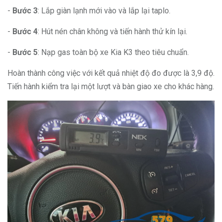
-
Bước 3
: Lắp giàn lạnh mới vào và lắp lại taplo.
-
Bước 4
: Hút nén chân không và tiến hành thử kín lại.
-
Bước 5
: Nạp gas toàn bộ xe Kia K3 theo tiêu chuẩn.
Hoàn thành công việc với kết quả nhiệt độ đo được là 3,9 độ.
Tiến hành kiểm tra lại một lượt và bàn giao xe cho khác hàng.