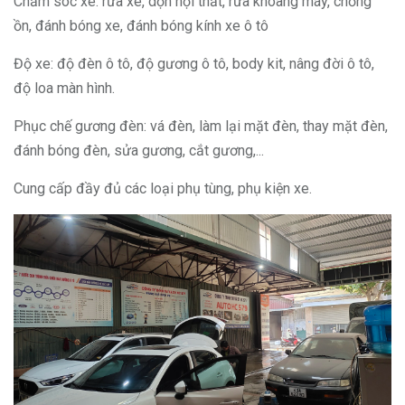
Chăm sóc xe: rửa xe, dọn nội thất, rửa khoang máy, chống
ồn, đánh bóng xe, đánh bóng kính xe ô tô
Độ xe: độ đèn ô tô, độ gương ô tô, body kit, nâng đời ô tô,
độ loa màn hình.
Phục chế gương đèn: vá đèn, làm lại mặt đèn, thay mặt đèn,
đánh bóng đèn, sửa gương, cắt gương,...
Cung cấp đầy đủ các loại phụ tùng, phụ kiện xe.