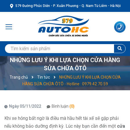
579 Đường Phúc Diễn - P. Xuân Phương - Q. Nam Từ Liêm - Hà Nội
NHỮNG LƯU Ý KHI LỰA CHỌN CỬA HÀNG
SỬA CHỮA ÔTÔ
Trang chủ
Tin tức
NHỮNG LƯU Ý KHI LỰA CHỌN CỬA
HÀNG SỬA CHỮA ÔTÔ - Hotline : 0979.42.70.59
Ngày 05/11/2022
Bình luận
(0)
Khi xe hỏng bất ngờ là điều mà hầu hết tài xế sẽ gặp phải
nếu không bảo dưỡng định kỳ. Lúc này bạn cần đến một
cửa