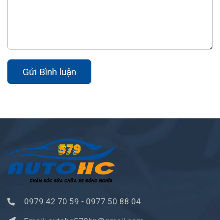
Gửi Bình luận
0979.42.70.59
-
0977.50.88.04