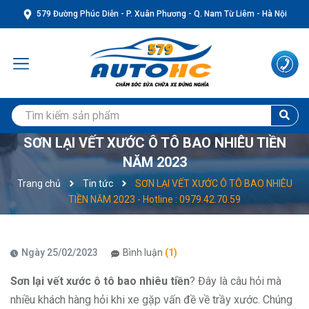
579 Đường Phúc Diễn - P. Xuân Phương - Q. Nam Từ Liêm - Hà Nội
SƠN LẠI VẾT XƯỚC Ô TÔ BAO NHIÊU TIỀN
NĂM 2023
Trang chủ
Tin tức
SƠN LẠI VẾT XƯỚC Ô TÔ BAO NHIÊU
TIỀN NĂM 2023 - Hotline : 0979.42.70.59
Ngày 25/02/2023
Bình luận
(1)
Sơn lại vết xước ô tô bao nhiêu tiền
? Đây là câu hỏi mà
nhiều khách hàng hỏi khi xe gặp vấn đề về trầy xước. Chúng