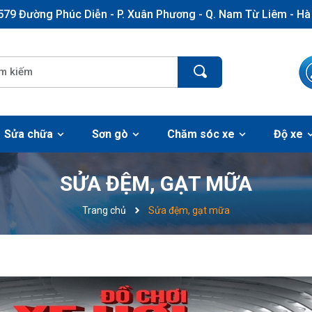
579 Đường Phúc Diễn - P. Xuân Phương - Q. Nam Từ Liêm - Hà
Sửa chữa
Sơn gò
Chăm sóc xe
Độ xe
SỬA ĐỆM, GẠT MỮA
Trang chủ
Sửa đệm, gạt mữa