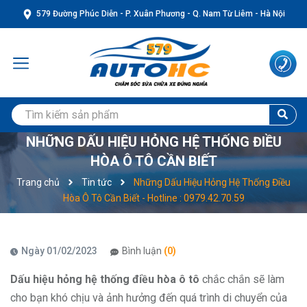
579 Đường Phúc Diễn - P. Xuân Phương - Q. Nam Từ Liêm - Hà Nội
NHỮNG DẤU HIỆU HỎNG HỆ THỐNG ĐIỀU
HÒA Ô TÔ CẦN BIẾT
Trang chủ
Tin tức
Những Dấu Hiệu Hỏng Hệ Thống Điều
Hòa Ô Tô Cần Biết - Hotline : 0979.42.70.59
Ngày 01/02/2023
Bình luận
(0)
Dấu hiệu hỏng hệ thống điều hòa ô tô
chắc chắn sẽ làm
cho bạn khó chịu và ảnh hưởng đến quá trình di chuyển của