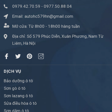
0979.42.70.59
-
0977.50.88.04
Email:
autohc579hn@gmail.com
Mở cửa:
Từ 8h00 - 18h00 hàng tuần
Địa chỉ: Số 579 Phúc Diễn, Xuân Phương, Nam Từ
Liêm, Hà Nội
DỊCH VỤ
Bảo dưỡng ô tô
Sơn gò ô tô
Sơn lazang ô tô
Sửa điều hòa ô tô
Sơn dặm ô tô