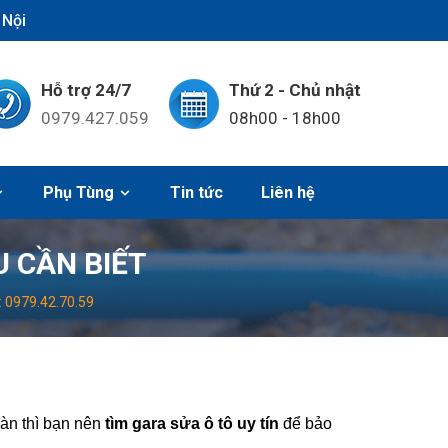
 Nội
Hỗ trợ 24/7
Thứ 2 - Chủ nhật
0979.427.059
08h00 - 18h00
Phụ Tùng
Tin tức
Liên hệ
U CẦN BIẾT
: 0979.42.70.59
oàn thì bạn nên
tìm gara sửa ô tô uy tín
để bảo