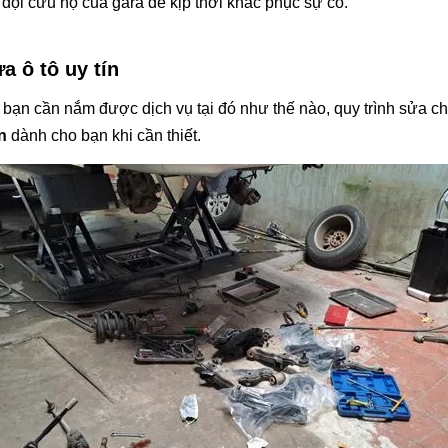
ội cứu hộ của gara để kịp thời khắc phục sự cố.
a ô tô uy tín
ì bạn cần nắm được dịch vụ tại đó như thế nào, quy trình sửa c
ín
dành cho bạn khi cần thiết.