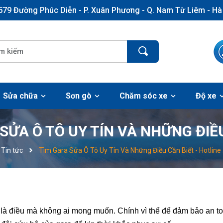
579 Đường Phúc Diễn - P. Xuân Phương - Q. Nam Từ Liêm - Hà
Sửa chữa
Sơn gò
Chăm sóc xe
Độ xe
SỬA Ô TÔ UY TÍN VÀ NHỮNG ĐIỀ
Tin tức
Tìm Gara Sửa Ô Tô Uy Tín Và Những Điều Cần Biết - Hotline 
n là điều mà không ai mong muốn. Chính vì thể để đảm bảo an t