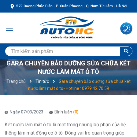
579 Đường Phúc Diễn - P. Xuân Phương - Q. Nam Từ Liêm - Hà Nội
GARA CHUYÊN BẢO DƯỠNG SỬA CHỮA KÉT
NƯỚC LÀM MÁT Ô TÔ
Trang chủ
Tin tức
Gara chuyên bảo dưỡng sửa chữa két
nước làm mát ô tô- Hotline : 0979.42.70.59
Ngày 07/03/2023
Bình luận
(0)
Két nước làm mát ô to là một trong những bộ phận của hệ
thống làm mát động cơ ô tô. Đóng vai trò quan trọng giúp