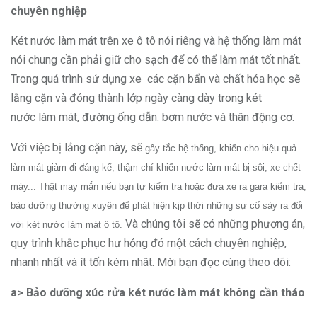
chuyên nghiệp
Két nước làm mát trên xe ô tô nói riêng và hệ thống làm mát
nói chung cần phải giữ cho sạch để có thể làm mát tốt nhất.
Trong quá trình sử dụng xe các cặn bẩn và chất hóa học sẽ
lắng cặn và đóng thành lớp ngày càng dày trong két
nước làm mát, đường ống dẫn. bơm nước và thân động cơ.
Với việc bị lắng cặn này, sẽ
gây tắc hệ thống, khiến cho hiệu quả
làm mát giảm đi đáng kể, thậm chí khiến nước làm mát bị sôi, xe chết
máy... Thật may mắn nếu bạn tự kiểm tra hoặc đưa xe ra gara kiểm tra,
bảo dưỡng thường xuyên để phát hiện kịp thời những sự cố sảy ra đối
Và chúng tôi sẽ có những phương án,
với két nước làm mát ô tô.
quy trình khắc phục hư hỏng đó một cách chuyên nghiệp,
nhanh nhất và ít tốn kém nhât. Mời bạn đọc cùng theo dõi:
a> Bảo dưỡng xúc rửa két nước làm mát không cần tháo