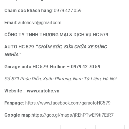
Chăm sóc khách hàng
: 0979.427.059
Email:
autohc.vn@gmail.com
CÔNG TY TNHH THƯƠNG MẠI & DỊCH VỤ HC 579
AUTO HC 579 “
CHĂM SÓC, SỬA CHỮA XE ĐÚNG
NGHĨA
”
Garage auto HC 579: Hotline – 0979.42.70.59
Số 579 Phúc Diễn, Xuân Phương, Nam Từ Liêm, Hà Nội
Website :
www.autohc.vn
Fanpage:
https://www.facebook.com/garaotoHC579
Google map:
https://goo.gl/maps/jREhPTwEf9ti7EtR7